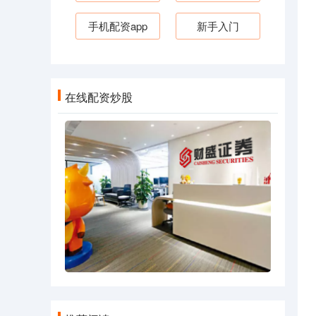
手机配资app
新手入门
在线配资炒股