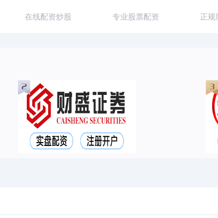
在线配资炒股
专业股票配资
正规