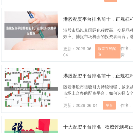
港股配资平台排名前十，正规杠
港股市场以其国际化程度高、交易品
效应、捕捉市场机会的投资者而言，
将....
作者
更新：2026-06-
股票在线配
资
资
04
港股配资平台排名前十，正规杠
随着港股市场吸引力持续增强，越来
市场上众多的配资平台，如何选择安
理....
更新：2026-06-04
作者：
平台
十大配资平台排名 | 权威评测与