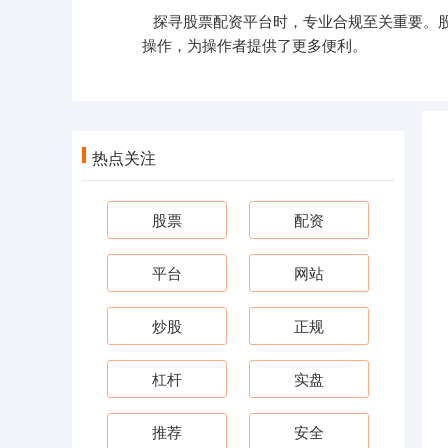
探寻股票配资平台时，专业合规至关重要。股票
操作，为操作者提供了更多便利。
热点关注
股票
配资
平台
网站
炒股
正规
杠杆
实盘
推荐
安全