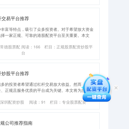
杆交易平台推荐
种丰富等特点，吸引了众多投资者。对于希望放大资金
选择一家正规、可靠的港股配资平台至关重要。本文
：常德股票配
阅读：
166
栏目：
正规股票配资炒股平
台
杆炒股平台推荐
越多的投资者希望通过杠杆交易放大收益。然而，面对
全、正规且服务优质的平台成为关键。本文将为您梳
深圳配资炒股
阅读：
91
栏目：
专业股票配资
正规公司推荐指南