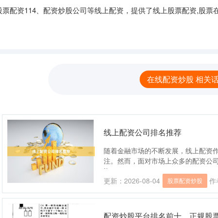
配资114、配资炒股公司等线上配资，提供了线上股票配资,股票在线
在线配资炒股 相关
线上配资公司排名推荐
随着金融市场的不断发展，线上配资
注。然而，面对市场上众多的配资公
资....
更新：2026-08-04
作
股票配资炒股
配资炒股平台排名前十，正规股