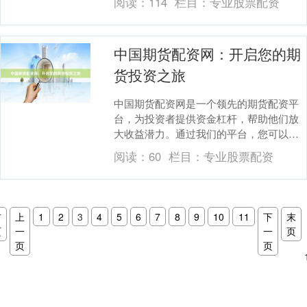
阅读：
114
栏目：
专业股票配资
更深处——不是追逐....
中国期货配资网：开启您的期
货投资之旅
中国期货配资网是一个领先的期货配资平
台，为投资者提供资金杠杆，帮助他们放
大收益潜力。通过我们的平台，您可以轻
松获得资金，扩大您的期货交易规模，并
阅读：
60
栏目：
专业股票配资
提升您的投资回报....
首
上
1
2
3
4
5
6
7
8
9
10
11
下
末
页
一
一
页
页
页