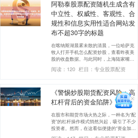
阿勒泰股票配资随机生成含有
中立性、权威性、客观性、合
规性和信息实用性适合网站发
布不超30字的标题
在喀纳斯湖晨雾未散的清晨，一位哈萨克
牧人打开手机怎么配资炒股，查看昨夜美
股的收盘数据。与此同时，上海陆家嘴的
金融精英正研究着“北疆板块”的投资潜力。
阅读：
120
栏目：
专业股票配资
这两个看似平....
《警惕炒股期货配资风险：高
杠杆背后的资金陷阱》
在股市和期货市场火热之际，一种名为“配
资”的杠杆操作模式悄然兴起，吸引了不少
投资者。然而，在这看似便捷的“资金加速
器”背后怎么配资炒股，却隐藏着巨大的风