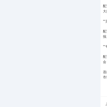
配
大
*
配
报
*
配
会
选
市